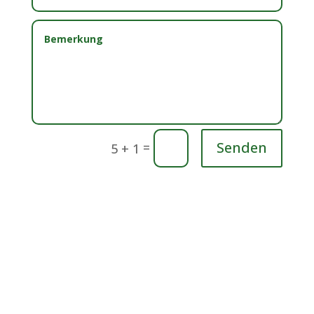
Senden
=
5 + 1